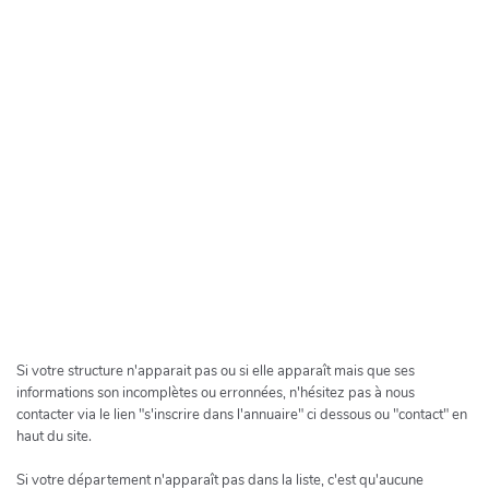
11 - Aude
(
22
)
12 - Aveyron
(
6
)
13 - Bouches-du-Rhône
(
28
)
14 - Calvados
(
13
)
15 - Cantal
(
9
)
16 - Charente
(
6
)
17 - Charente-Maritime
(
19
)
Leaflet
|
©
OpenStreetMap
18 - Cher
(
5
)
France | ©
OpenStreetMap
19 - Corrèze
(
4
)
contributors
2A - Corse-du-Sud
(
5
)
Si votre structure n'apparait pas ou si elle apparaît mais que ses
2B - Haute-Corse
(
7
)
informations son incomplètes ou erronnées, n'hésitez pas à nous
contacter via le lien "s'inscrire dans l'annuaire" ci dessous ou "contact" en
21 - Côte-d'Or
(
8
)
haut du site.
22 - Côtes-d'Armor
(
18
)
Si votre département n'apparaît pas dans la liste, c'est qu'aucune
23 - Creuse
(
10
)