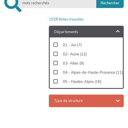
1528
fiches trouvées
+
−
Départements
01 - Ain
(
7
)
02- Aisne
(
12
)
03- Allier
(
9
)
04 - Alpes-de-Haute-Provence
(
11
)
05 - Hautes-Alpes
(
16
)
06- Alpes-Maritimes
(
20
)
07 - Ardèche
(
9
)
Type de structure
08 - Ardennes
(
15
)
09 - Ariège
(
8
)
10 - Aube
(
11
)