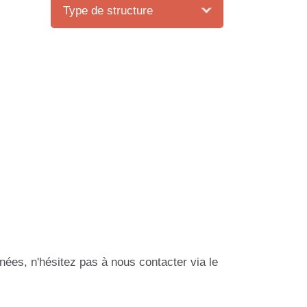
Type de structure
08 - Ardennes
(
15
)
09 - Ariège
(
8
)
10 - Aube
(
11
)
11 - Aude
(
22
)
12 - Aveyron
(
6
)
13 - Bouches-du-Rhône
(
28
)
14 - Calvados
(
13
)
15 - Cantal
(
9
)
16 - Charente
(
6
)
17 - Charente-Maritime
(
19
)
nées, n'hésitez pas à nous contacter via le
18 - Cher
(
5
)
19 - Corrèze
(
4
)