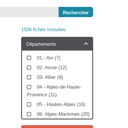
1528
fiches trouvées
Départements
01 - Ain
(
7
)
02- Aisne
(
12
)
03- Allier
(
9
)
04 - Alpes-de-Haute-
Provence
(
11
)
05 - Hautes-Alpes
(
16
)
06- Alpes-Maritimes
(
20
)
07 - Ardèche
(
9
)