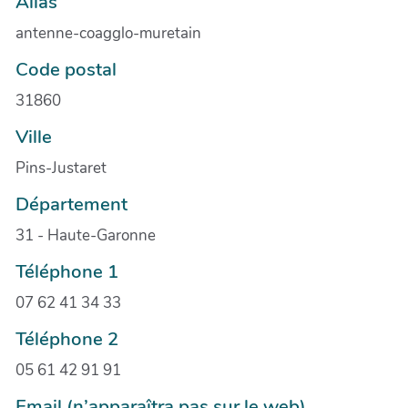
Alias
antenne-coagglo-muretain
Code postal
31860
Ville
Pins-Justaret
Département
31 - Haute-Garonne
Téléphone 1
07 62 41 34 33
Téléphone 2
05 61 42 91 91
Email (n’apparaîtra pas sur le web)