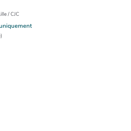
lle / CJC
e uniquement
)