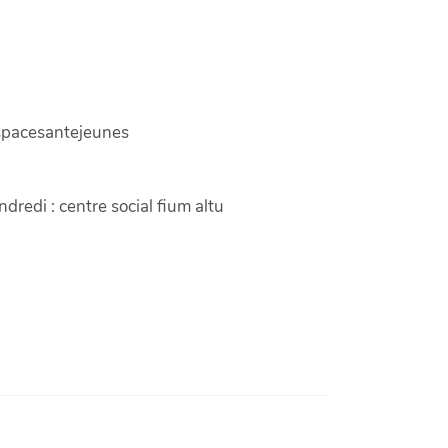
espacesantejeunes
dredi : centre social fium altu