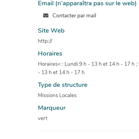
Email (n’apparaîtra pas sur le web)
Contacter par mail
Site Web
http://
Horaires
Horaires< : Lundi 9 h - 13 h et 14 h - 17 h ;
- 13 h et 14 h - 17 h
Type de structure
Missions Locales
Marqueur
vert