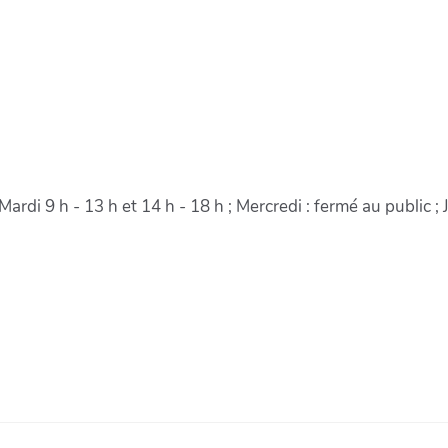
 Mardi 9 h - 13 h et 14 h - 18 h ; Mercredi : fermé au public ; 